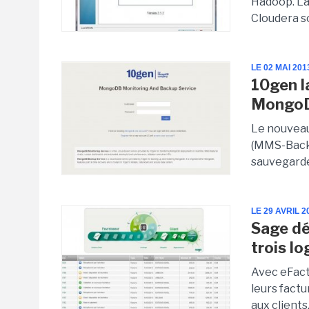
Hadoop. La
Cloudera s
LE 02 MAI 201
10gen l
Mongo
Le nouvea
(MMS-Backu
sauvegard
LE 29 AVRIL 2
Sage dé
trois l
Avec eFact
leurs factu
aux clients.