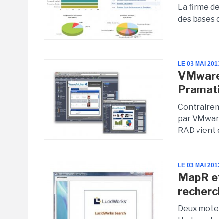
La firme de
des bases d
LE 03 MAI 201
VMware 
Pramat
Contrairem
par VMware
RAD vient 
LE 03 MAI 201
MapR et
recher
Deux moteu