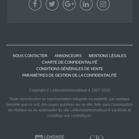
NOUS CONTACTER
ANNONCEURS
MENTIONS LÉGALES
CHARTE DE CONFIDENTIALITÉ
CONDITIONS GÉNÉRALES DE VENTE
PARAMÈTRES DE GESTION DE LA CONFIDENTIALITÉ
Copyright © LeMondeInformatique.fr 1997-2026
Toute reproduction ou représentation intégrale ou partielle, par quelque
procédé que ce soit, des pages publiées sur ce site, faite sans l'autorisation
de l'éditeur ou du webmaster du site LeMondeInformatique.fr est illicite et
constitue une contrefaçon.