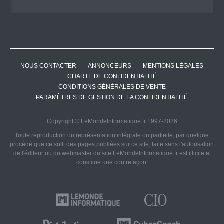
NOUS CONTACTER
ANNONCEURS
MENTIONS LÉGALES
CHARTE DE CONFIDENTIALITÉ
CONDITIONS GÉNÉRALES DE VENTE
PARAMÈTRES DE GESTION DE LA CONFIDENTIALITÉ
Copyright © LeMondeInformatique.fr 1997-2026
Toute reproduction ou représentation intégrale ou partielle, par quelque
procédé que ce soit, des pages publiées sur ce site, faite sans l'autorisation
de l'éditeur ou du webmaster du site LeMondeInformatique.fr est illicite et
constitue une contrefaçon.