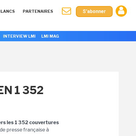
S'abonner
BLANCS
PARTENAIRES
INTERVIEW LMI
LMI MAG
N 1 352
ers les 1 352 couvertures
 de presse française à