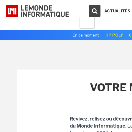
ACTUALITÉS
En ce moment :
HP POLY
C
VOTRE 
Revivez, relisez ou découv
du Monde Informatique.
La