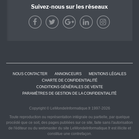
Suivez-nous sur les réseaux
NOUS CONTACTER
ANNONCEURS
MENTIONS LÉGALES
CHARTE DE CONFIDENTIALITÉ
CONDITIONS GÉNÉRALES DE VENTE
PARAMÈTRES DE GESTION DE LA CONFIDENTIALITÉ
Copyright © LeMondeInformatique.fr 1997-2026
Toute reproduction ou représentation intégrale ou partielle, par quelque
procédé que ce soit, des pages publiées sur ce site, faite sans l'autorisation
de l'éditeur ou du webmaster du site LeMondeInformatique.fr est illicite et
constitue une contrefaçon.