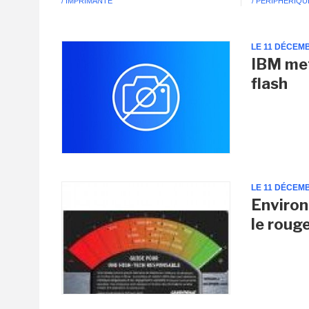
/ IMPRIMANTE
/ PÉRIPHÉRIQU
LE 11 DÉCEM
IBM met
flash
LE 11 DÉCEM
Environ
le roug