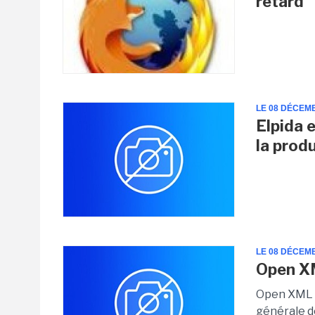
retard
LE 08 DÉCEM
Elpida 
la prod
LE 08 DÉCEM
Open XM
Open XML p
générale d