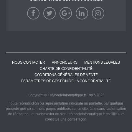
NOUS CONTACTER
ANNONCEURS
MENTIONS LÉGALES
CHARTE DE CONFIDENTIALITÉ
CONDITIONS GÉNÉRALES DE VENTE
PARAMÈTRES DE GESTION DE LA CONFIDENTIALITÉ
Copyright © LeMondeInformatique.fr 1997-2026
Toute reproduction ou représentation intégrale ou partielle, par quelque
procédé que ce soit, des pages publiées sur ce site, faite sans l'autorisation
de l'éditeur ou du webmaster du site LeMondeInformatique.fr est illicite et
constitue une contrefaçon.