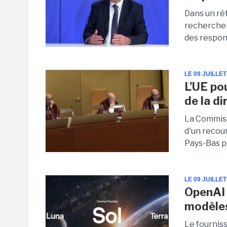
Dans un ré
recherchen
des respons
LE 09 JUILLET
L'UE po
de la di
La Commiss
d'un recour
Pays-Bas po
LE 09 JUILLET
OpenAI 
modèle
Le fournis