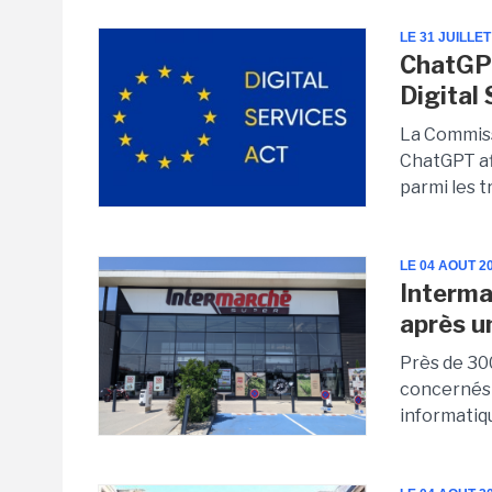
LE 31 JUILLET
ChatGPT
Digital
La Commiss
ChatGPT afi
parmi les t
LE 04 AOUT 2
Interma
après u
Près de 30
concernés 
informatiqu