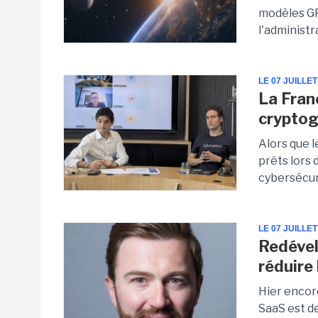
modèles GP
l'administr
LE 07 JUILLET
La Fran
cryptog
Alors que l
prêts lors 
cybersécuri
LE 07 JUILLET
Redével
réduire
Hier encore
SaaS est de