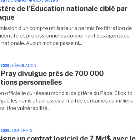
026
/ DONNÉES PERSONNELLES
stère de l'Éducation nationale ciblé par
aque
ssion d'un compte utilisateur a permis l'exfiltration de
identité et professionnelles concernant des agents de
 nationale. Aucun mot de passe ni...
 2026
/ LÉGISLATION
o Pray divulgue près de 700 000
tions personnelles
on officielle du réseau mondial de prière du Pape, Click to
ulgué les noms et adresses e-mail de centaines de milliers
rs. Une vulnérabilité...
 2026
/ CONTRATS
signe un contrat logiciel de 7 Md$ avec le