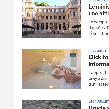
LE 04 AOUT 2
Le mini
une att
La compromi
données d'
l'Éducation
LE 27 JUILLET
Click t
informa
L'applicati
pray, a div
d'utilisateu
LE 24 JUILLET
Oracle 