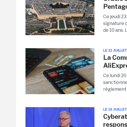
Pentag
Ce jeudi 23
signature 
de 10 ans. 
LE 22 JUILLET
La Com
AliExpr
Ce lundi 20
sanctionner
règlement 
LE 10 JUILLET
Cyberatt
respons