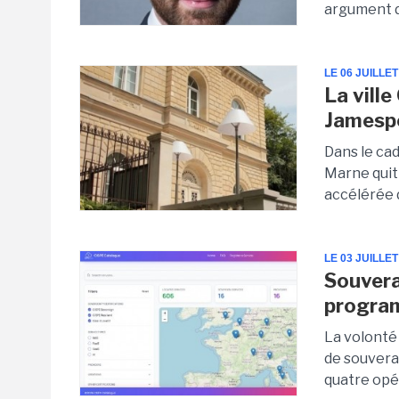
argument d
LE 06 JUILLET
La vill
Jamesp
Dans le cad
Marne quit
accélérée d
LE 03 JUILLET
Souvera
program
La volonté
de souvera
quatre opér