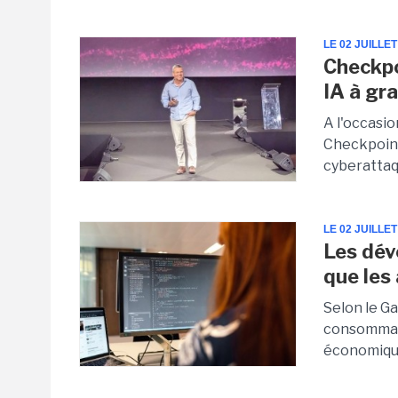
LE 02 JUILLET
Checkpo
IA à gr
A l'occasio
Checkpoint
cyberattaqu
LE 02 JUILLET
Les dév
que les
Selon le G
consommati
économique