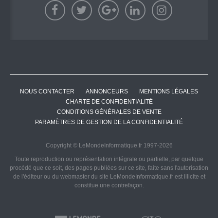
NOUS CONTACTER
ANNONCEURS
MENTIONS LÉGALES
CHARTE DE CONFIDENTIALITÉ
CONDITIONS GÉNÉRALES DE VENTE
PARAMÈTRES DE GESTION DE LA CONFIDENTIALITÉ
Copyright © LeMondeInformatique.fr 1997-2026
Toute reproduction ou représentation intégrale ou partielle, par quelque
procédé que ce soit, des pages publiées sur ce site, faite sans l'autorisation
de l'éditeur ou du webmaster du site LeMondeInformatique.fr est illicite et
constitue une contrefaçon.