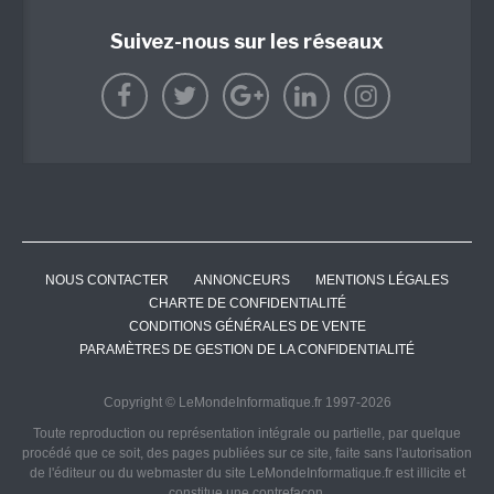
Suivez-nous sur les réseaux
NOUS CONTACTER
ANNONCEURS
MENTIONS LÉGALES
CHARTE DE CONFIDENTIALITÉ
CONDITIONS GÉNÉRALES DE VENTE
PARAMÈTRES DE GESTION DE LA CONFIDENTIALITÉ
Copyright © LeMondeInformatique.fr 1997-2026
Toute reproduction ou représentation intégrale ou partielle, par quelque
procédé que ce soit, des pages publiées sur ce site, faite sans l'autorisation
de l'éditeur ou du webmaster du site LeMondeInformatique.fr est illicite et
constitue une contrefaçon.