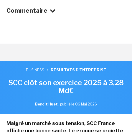
Commentaire
BUSINESS
/
RÉSULTATS D'ENTREPRISE
SCC clôt son exercice 2025 à 3,28
Md€
Benoît Huet
,
publié le 06 Mai 2026
Malgré un marché sous tension, SCC France
affiche une bonne santé. Le groupe se projette