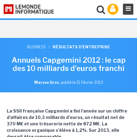
BUSINESS
/
RÉSULTATS D'ENTREPRISE
Annuels Capgemini 2012 : le cap
des 10 milliards d'euros franchi
Maryse Gros
,
publié le 21 Février 2013
La SSII française Capgemini a fini l'année sur un chiffre
d'affaires de 10,3 milliards d'euros, un résultat net de
370 M€ et une trésorerie nette de 872 M€. La
croissance organique s'élève à 1,2%. Sur 2013, elle
devrait être comparable.