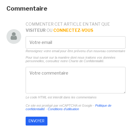
Commentaire
COMMENTER CET ARTICLE EN TANT QUE
VISITEUR
OU
CONNECTEZ-VOUS
Renseignez votre email pour être prévenu d'un nouveau commentaire
Pour tout savoir sur la manière dont nous traitons vos données
personnelles, consultez notre
Charte de Confidentialité.
Le code HTML est interdit dans les commentaires
Ce site est protégé par reCAPTCHA et Google -
Politique de
confidentialité
-
Conditions d'utilisation