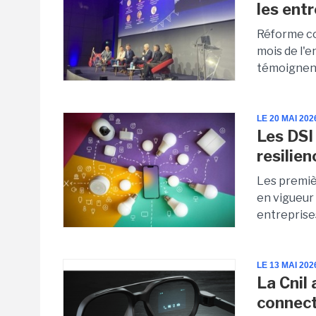
les ent
Réforme com
mois de l'e
témoignent 
LE 20 MAI 202
Les DSI
resilien
Les premiè
en vigueur
entreprises
LE 13 MAI 202
La Cnil 
connec