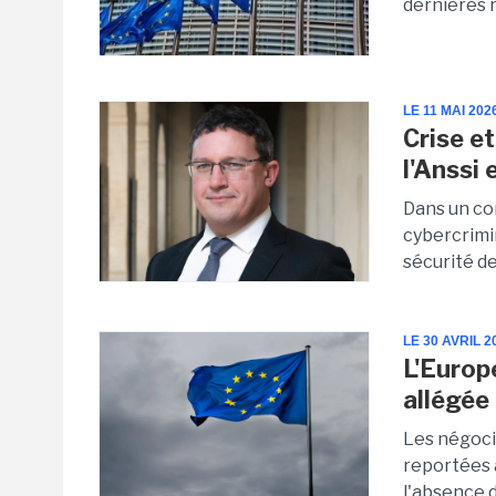
dernières r
LE 11 MAI 202
Crise et
l'Anssi
Dans un co
cybercrimin
sécurité de
LE 30 AVRIL 2
L'Europ
allégée 
Les négocia
reportées 
l'absence d