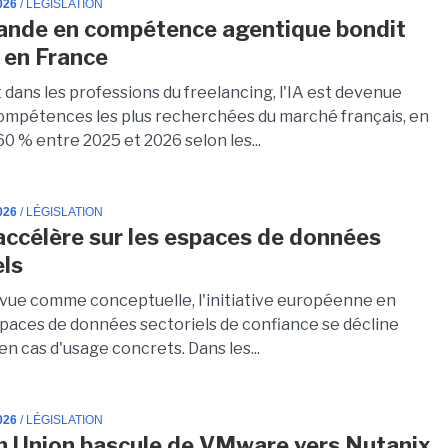
026
/ LÉGISLATION
nde en compétence agentique bondit
 en France
dans les professions du freelancing, l'IA est devenue
compétences les plus recherchées du marché français, en
0 % entre 2025 et 2026 selon les...
026
/ LÉGISLATION
accélère sur les espaces de données
els
 vue comme conceptuelle, l'initiative européenne en
spaces de données sectoriels de confiance se décline
n cas d'usage concrets. Dans les...
026
/ LÉGISLATION
 Union bascule de VMware vers Nutanix