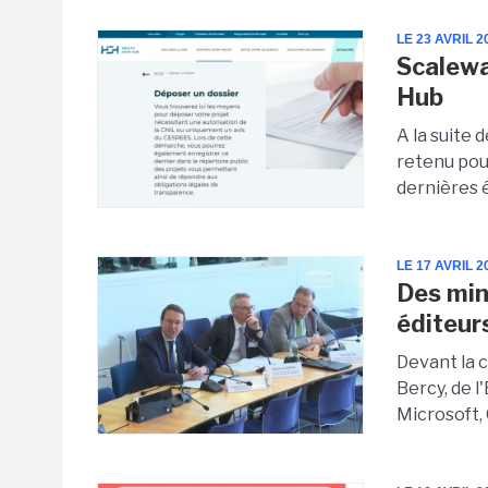
LE 23 AVRIL 2
Scalewa
Hub
A la suite 
retenu pou
dernières é
LE 17 AVRIL 2
Des min
éditeur
Devant la 
Bercy, de l
Microsoft, 