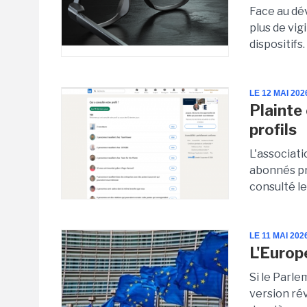
Face au dé
plus de vig
dispositifs
LE 12 MAI 202
Plainte
profils
L'associat
abonnés pr
consulté le
LE 11 MAI 202
L'Europ
Si le Parle
version rév