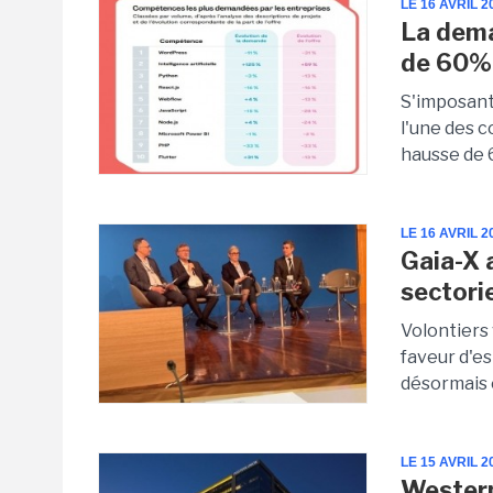
LE 16 AVRIL 2
La dema
de 60%
S'imposant 
l'une des 
hausse de 6
LE 16 AVRIL 2
Gaia-X 
sectori
Volontiers
faveur d'e
désormais e
LE 15 AVRIL 2
Western