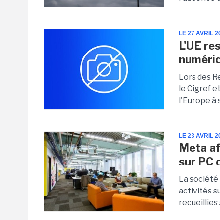
LE 27 AVRIL 2
L'UE re
numéri
Lors des R
le Cigref e
l'Europe à
LE 23 AVRIL 2
Meta af
sur PC 
La société 
activités 
recueillies