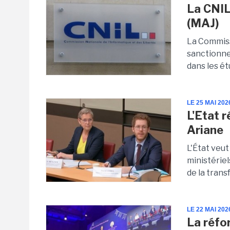
La CNIL
(MAJ)
La Commiss
sanctionne 
dans les ét
LE 25 MAI 202
L'Etat 
Ariane
L'État veu
ministériel
de la trans
LE 22 MAI 202
La réfo