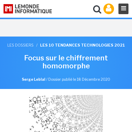
LES DOSSIERS
/
LES 10 TENDANCES TECHNOLOGIES 2021
Focus sur le chiffrement
homomorphe
Serge Leblal
/
Dossier publié le 18 Décembre 2020