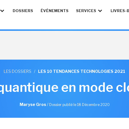
DOSSIERS
ÉVÉNEMENTS
SERVICES
LIVRES-
LES DOSSIERS
/
LES 10 TENDANCES TECHNOLOGIES 2021
quantique en mode c
Maryse Gros
/
Dossier publié le 18 Décembre 2020