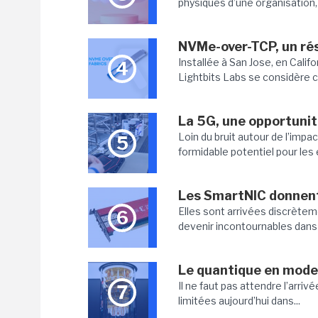
physiques d’une organisation, 
NVMe-over-TCP, un rés
Installée à San Jose, en Califo
4
Lightbits Labs se considère 
La 5G, une opportunit
Loin du bruit autour de l’impa
5
formidable potentiel pour les 
Les SmartNIC donnent
Elles sont arrivées discrète
6
devenir incontournables dans l
Le quantique en mode
Il ne faut pas attendre l’arriv
7
limitées aujourd’hui dans...