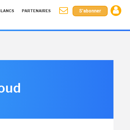
S'abonner
BLANCS
PARTENAIRES
loud