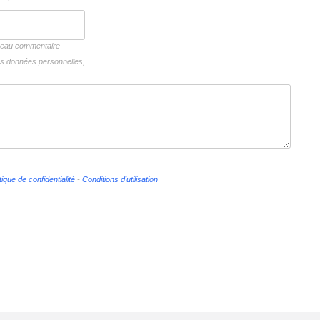
uveau commentaire
vos données personnelles,
tique de confidentialité
-
Conditions d'utilisation