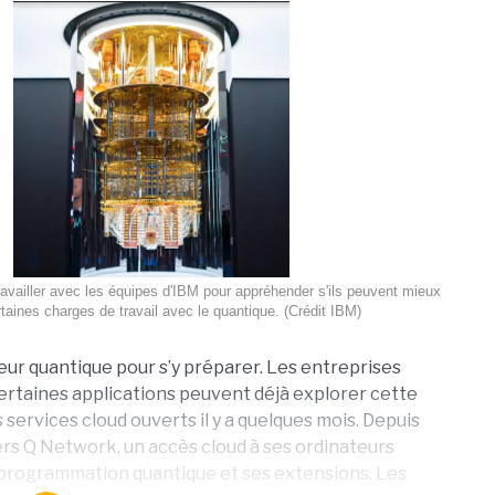
ravailler avec les équipes d'IBM pour appréhender s'ils peuvent mieux
ertaines charges de travail avec le quantique. (Crédit IBM)
ateur quantique pour s’y préparer. Les entreprises
 certaines applications peuvent déjà explorer cette
 services cloud ouverts il y a quelques mois. Depuis
ers Q Network, un accès cloud à ses ordinateurs
e programmation quantique et ses extensions. Les