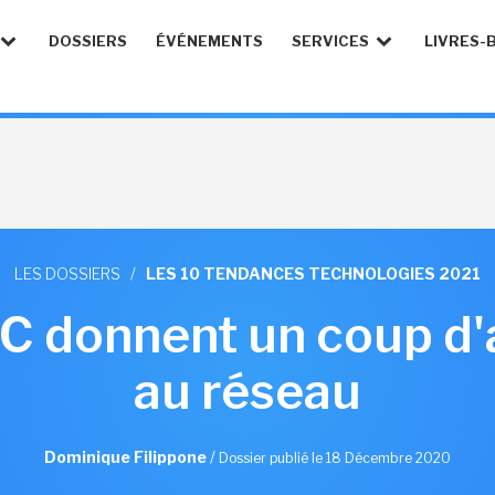
DOSSIERS
ÉVÉNEMENTS
SERVICES
LIVRES-
LES DOSSIERS
/
LES 10 TENDANCES TECHNOLOGIES 2021
C donnent un coup d'
au réseau
Dominique Filippone
/
Dossier publié le 18 Décembre 2020