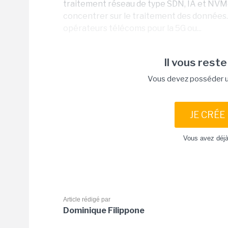
traitement réseau de type SDN, IA et NVM
concentrer sur le traitement des données. E
opérateurs télécoms pour la 5G ou...
Il vous reste
Vous devez posséder un
JE CRÉE
Vous avez déj
Article rédigé par
Dominique Filippone