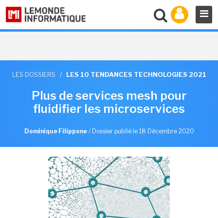
LES DOSSIERS
/
LES 10 TENDANCES TECHNOLOGIES 2021
Plus de services mesh pour
fluidifier les microservices
Dominique Filippone
/
Dossier publié le 18 Décembre 2020