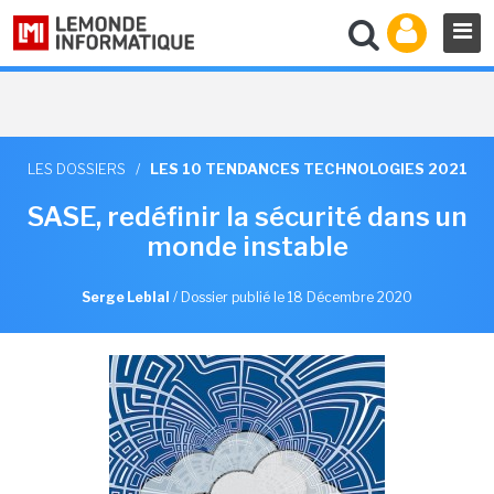
LES DOSSIERS
/
LES 10 TENDANCES TECHNOLOGIES 2021
SASE, redéfinir la sécurité dans un
monde instable
Serge Leblal
/
Dossier publié le 18 Décembre 2020