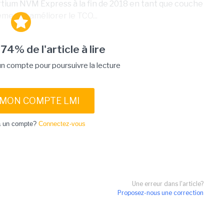
ortium NVM Express à la fin de 2018 en tant que couche
ement à améliorer le TCO...
 74% de l'article à lire
 compte pour poursuivre la lecture
 MON COMPTE LMI
à un compte?
Connectez-vous
Une erreur dans l'article?
Proposez-nous une correction