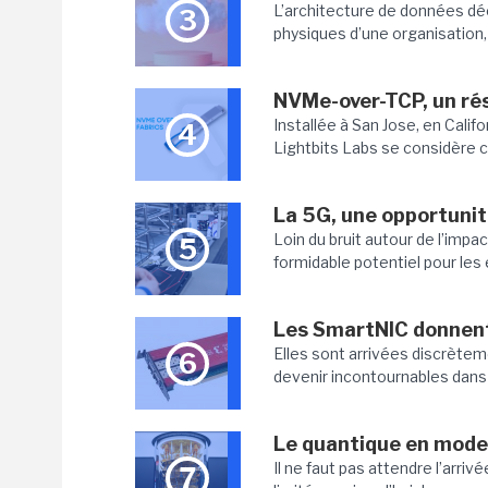
L’architecture de données dé
3
physiques d’une organisation, 
NVMe-over-TCP, un rés
Installée à San Jose, en Califo
4
Lightbits Labs se considère 
La 5G, une opportunit
Loin du bruit autour de l’impa
5
formidable potentiel pour les 
Les SmartNIC donnent
Elles sont arrivées discrète
6
devenir incontournables dans l
Le quantique en mode
Il ne faut pas attendre l’arriv
7