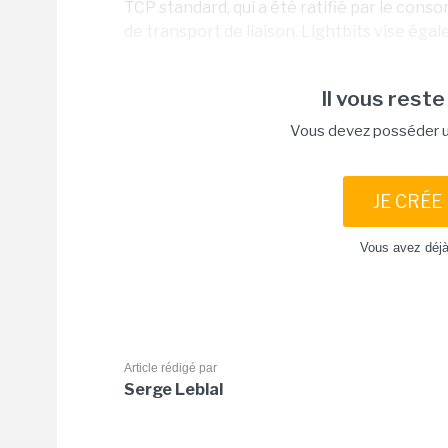
TCP standard, qui a été ratifié par le cons
de transport de liaison. Lightbits vise égal
Il vous reste
Vous devez posséder un
JE CRÉE
Vous avez déj
Article rédigé par
Serge Leblal