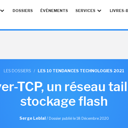
DOSSIERS
ÉVÉNEMENTS
SERVICES
LIVRES-
LES DOSSIERS
/
LES 10 TENDANCES TECHNOLOGIES 2021
-TCP, un réseau taill
stockage flash
Serge Leblal
/
Dossier publié le 18 Décembre 2020