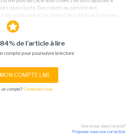
drive puis du click-and-collect se sont ajoutés à
ours plus courts. Des robots au service des
s’agrandissent et se dotent de robots autonomes,
 84% de l'article à lire
 compte pour poursuivre la lecture
 MON COMPTE LMI
à un compte?
Connectez-vous
Une erreur dans l'article?
Proposez-nous une correction