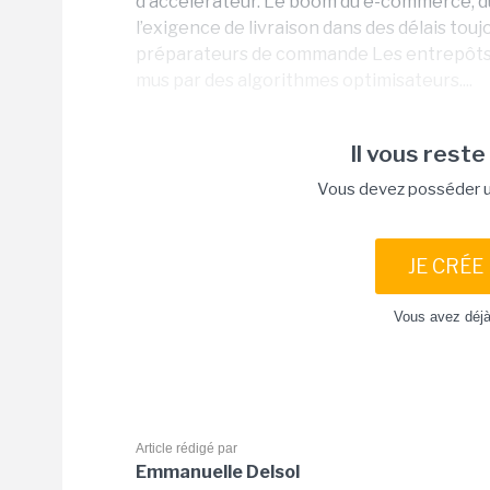
d’accélérateur. Le boom du e-commerce, du 
l’exigence de livraison dans des délais touj
préparateurs de commande Les entrepôts 
mus par des algorithmes optimisateurs....
Il vous reste
Vous devez posséder un
JE CRÉE
Vous avez déj
Article rédigé par
Emmanuelle Delsol