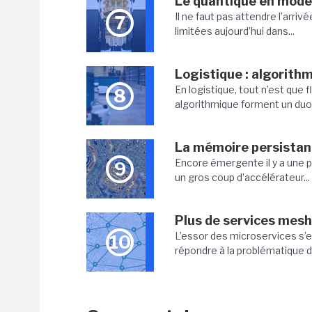
Le quantique en mode
Il ne faut pas attendre l’arriv
7
limitées aujourd’hui dans...
Logistique : algorithm
En logistique, tout n’est que 
8
algorithmique forment un duo 
La mémoire persistan
Encore émergente il y a une 
9
un gros coup d’accélérateur...
Plus de services mesh 
L’essor des microservices s’e
10
répondre à la problématique de