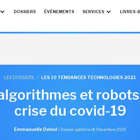
DOSSIERS
ÉVÉNEMENTS
SERVICES
LIVRES-
LES DOSSIERS
/
LES 10 TENDANCES TECHNOLOGIES 2021
 algorithmes et robots
crise du covid-19
Emmanuelle Delsol
/
Dossier publié le 18 Décembre 2020