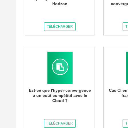
Horizon
converg
TÉLÉCHARGER
T
Est-ce que l'hyper-convergence
Cas Clien
à un coût compétitif avec le
fra
Cloud ?
TÉLÉCHARGER
T