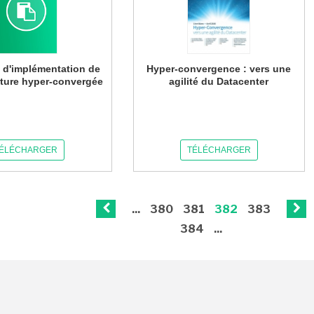
s d'implémentation de
Hyper-convergence : vers une
ucture hyper-convergée
agilité du Datacenter
ÉLÉCHARGER
TÉLÉCHARGER
...
380
381
382
383
384
...