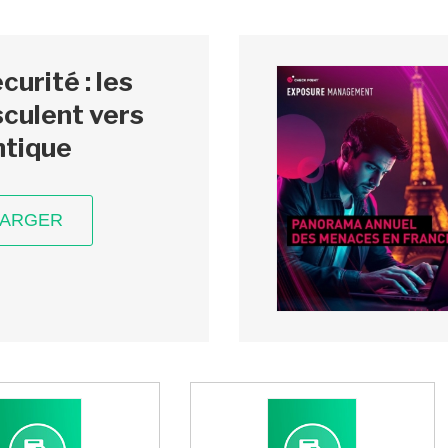
urité : les
culent vers
ntique
HARGER