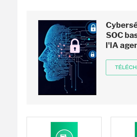
Cyberséc
SOC bas
l'IA age
TÉLÉC