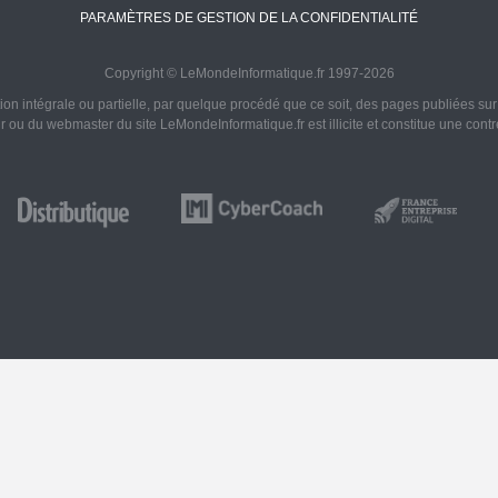
PARAMÈTRES DE GESTION DE LA CONFIDENTIALITÉ
Copyright © LeMondeInformatique.fr 1997-2026
on intégrale ou partielle, par quelque procédé que ce soit, des pages publiées sur ce
ur ou du webmaster du site LeMondeInformatique.fr est illicite et constitue une cont