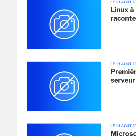
LE 13 AOUT 2
Linux à
raconte
LE 13 AOUT 2
Premièr
serveur
LE 13 AOUT 2
Microso