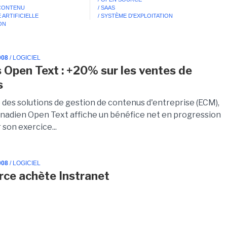
 CONTENU
/ SAAS
 ARTIFICIELLE
/ SYSTÈME D'EXPLOITATION
ION
008
/ LOGICIEL
 Open Text : +20% sur les ventes de
s
 des solutions de gestion de contenus d'entreprise (ECM),
canadien Open Text affiche un bénéfice net en progression
son exercice...
008
/ LOGICIEL
rce achète Instranet