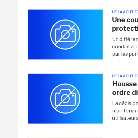
LE 14 AOUT 2
Une cou
protecti
Un différen
conduit à 
par les par
LE 14 AOUT 2
Hausse d
ordre d
La décision
maintenanc
utilisateurs