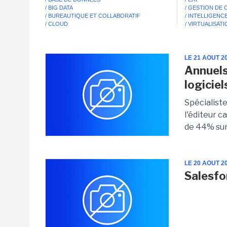
/ BIG DATA
/ GESTION DE
/ BUREAUTIQUE ET COLLABORATIF
/ INTELLIGENCE
/ CLOUD
/ VIRTUALISAT
LE 21 AOUT 2
Annuels
logiciel
Spécialiste
l'éditeur 
de 44% sur 
LE 20 AOUT 2
Salesfo