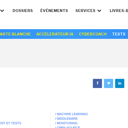
DOSSIERS
ÉVÉNEMENTS
SERVICES
LIVRES-
ARTE BLANCHE
ACCÉLERATEUR IA
CYBERCOACH
TESTS
/ MACHINE LEARNING
/ MIDDLEWARE
ENT ET TESTS
/ MONITORING
/ OPEN SOURCE