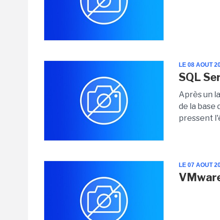
LE 08 AOUT 2
SQL Ser
Après un la
de la base 
pressent l
LE 07 AOUT 2
VMware 