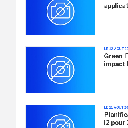
applicat
LE 12 AOUT 2
Green I
impact 
LE 11 AOUT 2
Planifi
i2 pour