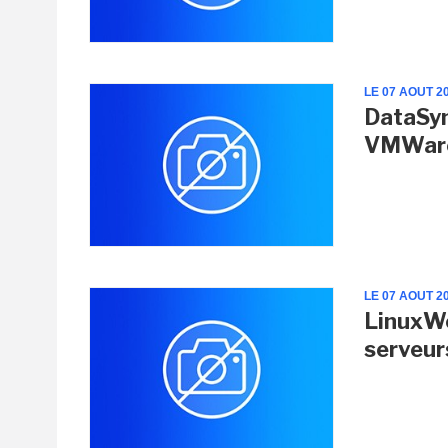
LE 07 AOUT 2
DataSyn
VMWar
LE 07 AOUT 2
LinuxWo
serveur