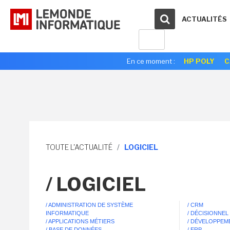
ACTUALITÉS
En ce moment :
HP POLY
C
TOUTE L'ACTUALITÉ
/
LOGICIEL
/ LOGICIEL
/ ADMINISTRATION DE SYSTÈME
/ CRM
INFORMATIQUE
/ DÉCISIONNEL
/ APPLICATIONS MÉTIERS
/ DÉVELOPPEM
/ BASE DE DONNÉES
/ ERP