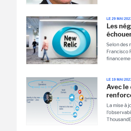
LE 29 MAI 202
Les nég
échoue
Selon des 
Francisco 
financement
LE 19 MAI 202
Avec le
renforce
La mise à 
l'observab
ThousandEy