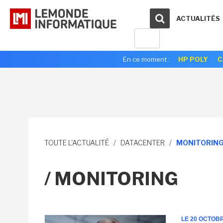
ACTUALITÉS
En ce moment :
HP POLY
C
TOUTE L'ACTUALITÉ
/
DATACENTER
/
MONITORIN
/ MONITORING
LE 20 OCTOB