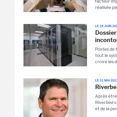
facteur im
réalisée pa
LE 19 JUIN 20
Dossier 
inconto
Postes de t
tout le sys
croire les 
LE 31 MAI 202
Riverbe
Après être s
Riverbed va
et de la pe