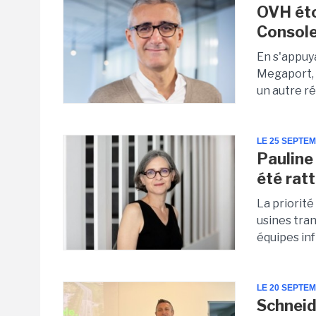
OVH éto
Consol
En s'appuy
Megaport, 
un autre r
LE 25 SEPTE
Pauline
été ratt
La priorité
usines tra
équipes inf
LE 20 SEPTE
Schneide