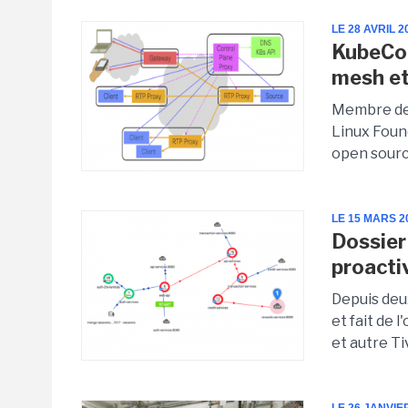
LE 28 AVRIL 2
KubeCon
mesh et
Membre de 
Linux Foun
open sourc
LE 15 MARS 2
Dossier 
proacti
Depuis deu
et fait de 
et autre Tiv