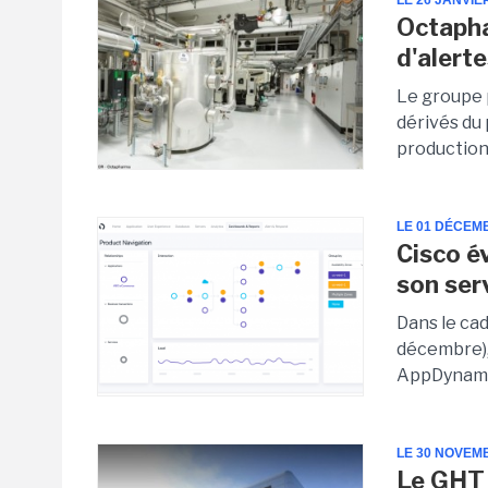
LE 26 JANVIE
Octapha
d'alert
Le groupe 
dérivés du 
production 
LE 01 DÉCEM
Cisco é
son ser
Dans le ca
décembre),
AppDynamic
LE 30 NOVEM
Le GHT 