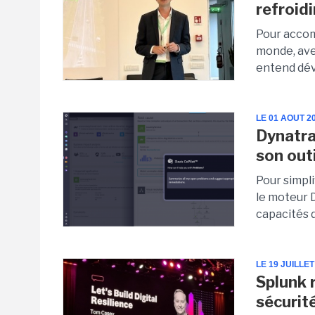
refroid
Pour accom
monde, ave
entend déve
LE 01 AOUT 2
Dynatra
son outi
Pour simpli
le moteur 
capacités d
LE 19 JUILLET
Splunk r
sécurit