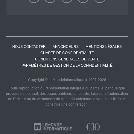
NOUS CONTACTER
ANNONCEURS
MENTIONS LÉGALES
CHARTE DE CONFIDENTIALITÉ
CONDITIONS GÉNÉRALES DE VENTE
PARAMÈTRES DE GESTION DE LA CONFIDENTIALITÉ
Copyright © LeMondeInformatique.fr 1997-2026
Toute reproduction ou représentation intégrale ou partielle, par quelque
procédé que ce soit, des pages publiées sur ce site, faite sans l'autorisation
de l'éditeur ou du webmaster du site LeMondeInformatique.fr est illicite et
constitue une contrefaçon.