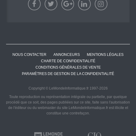
NOUS CONTACTER
ANNONCEURS
MENTIONS LÉGALES
CHARTE DE CONFIDENTIALITÉ
CONDITIONS GÉNÉRALES DE VENTE
PARAMÈTRES DE GESTION DE LA CONFIDENTIALITÉ
Copyright © LeMondeInformatique.fr 1997-2026
Toute reproduction ou représentation intégrale ou partielle, par quelque
procédé que ce soit, des pages publiées sur ce site, faite sans l'autorisation
de l'éditeur ou du webmaster du site LeMondeInformatique.fr est illicite et
constitue une contrefaçon.