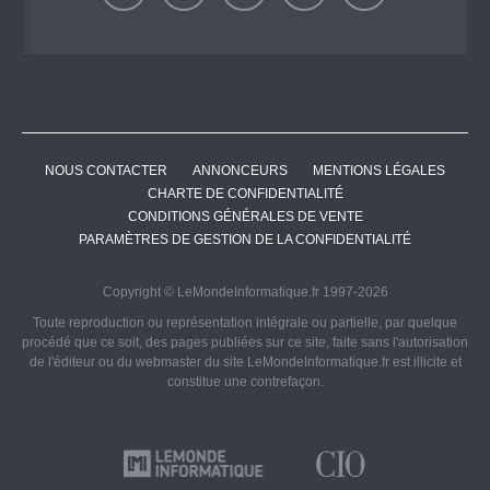
NOUS CONTACTER
ANNONCEURS
MENTIONS LÉGALES
CHARTE DE CONFIDENTIALITÉ
CONDITIONS GÉNÉRALES DE VENTE
PARAMÈTRES DE GESTION DE LA CONFIDENTIALITÉ
Copyright © LeMondeInformatique.fr 1997-2026
Toute reproduction ou représentation intégrale ou partielle, par quelque
procédé que ce soit, des pages publiées sur ce site, faite sans l'autorisation
de l'éditeur ou du webmaster du site LeMondeInformatique.fr est illicite et
constitue une contrefaçon.