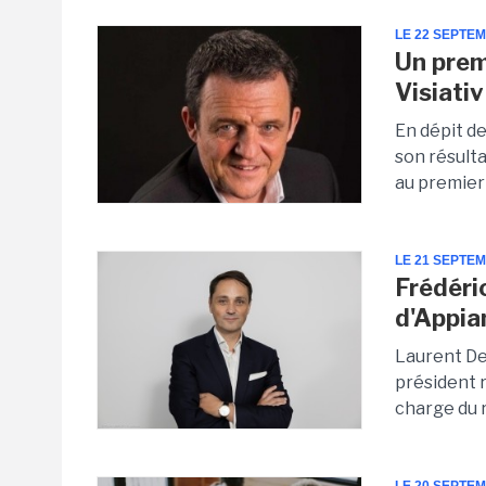
LE 22 SEPTE
Un prem
Visiativ
En dépit de
son résult
au premier
LE 21 SEPTE
Frédéri
d'Appia
Laurent De
président r
charge du 