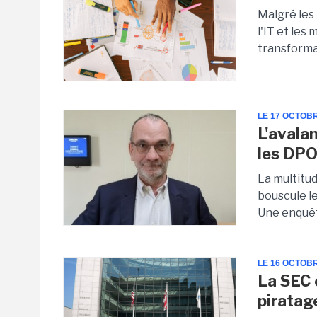
Malgré les
l'IT et les
transforma
LE 17 OCTOB
L'avala
les DP
La multitu
bouscule l
Une enquêt
LE 16 OCTOB
La SEC 
piratag