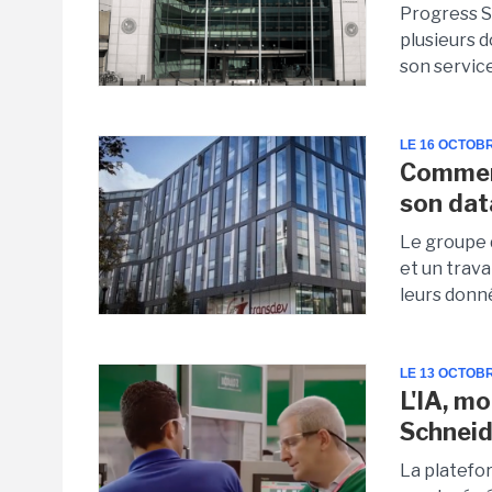
Progress S
plusieurs d
son service
LE 16 OCTOB
Commen
son dat
Le groupe 
et un trava
leurs donné
LE 13 OCTOB
L'IA, mo
Schneid
La platefor