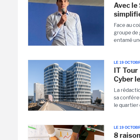
Avec le
simplif
Face au coû
groupe de 
entamé une
LE 19 OCTOB
IT Tour
Cyber l
La rédacti
sa confére
le quartier
LE 19 OCTOB
8 raison