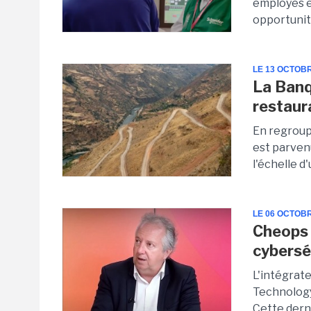
employés é
opportunité
LE 13 OCTOB
La Banq
restaur
En regroup
est parven
l'échelle d'
LE 06 OCTOB
Cheops 
cybersé
L'intégrat
Technology
Cette derni