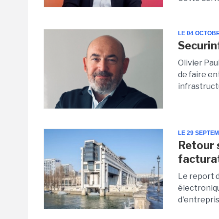
LE 04 OCTOB
Securin
Olivier Pa
de faire en
infrastruct
LE 29 SEPTE
Retour 
factura
Le report d
électroniq
d'entrepris