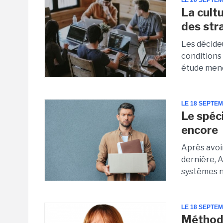
LE 20 SEPTE
La cultu
des str
Les décideu
conditions
étude menée
LE 18 SEPTE
Le spéci
encore
Après avoir
dernière, A
systèmes n
LE 18 SEPTE
Méthodo