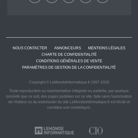
NOUS CONTACTER
ANNONCEURS
MENTIONS LÉGALES
CHARTE DE CONFIDENTIALITÉ
CONDITIONS GÉNÉRALES DE VENTE
PARAMÈTRES DE GESTION DE LA CONFIDENTIALITÉ
Copyright © LeMondeInformatique.fr 1997-2026
Toute reproduction ou représentation intégrale ou partielle, par quelque
procédé que ce soit, des pages publiées sur ce site, faite sans l'autorisation
de l'éditeur ou du webmaster du site LeMondeInformatique.fr est illicite et
constitue une contrefaçon.