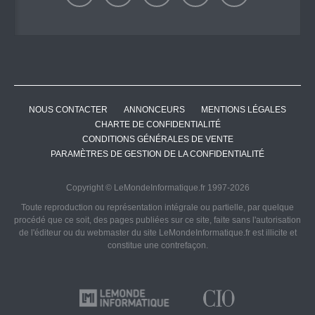
NOUS CONTACTER
ANNONCEURS
MENTIONS LÉGALES
CHARTE DE CONFIDENTIALITÉ
CONDITIONS GÉNÉRALES DE VENTE
PARAMÈTRES DE GESTION DE LA CONFIDENTIALITÉ
Copyright © LeMondeInformatique.fr 1997-2026
Toute reproduction ou représentation intégrale ou partielle, par quelque
procédé que ce soit, des pages publiées sur ce site, faite sans l'autorisation
de l'éditeur ou du webmaster du site LeMondeInformatique.fr est illicite et
constitue une contrefaçon.