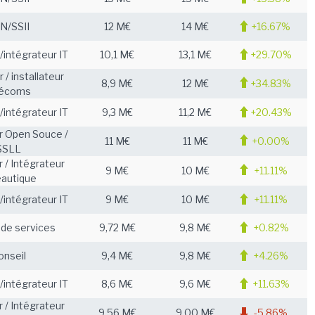
N/SSII
12 M€
14 M€
+16.67%
intégrateur IT
10,1 M€
13,1 M€
+29.70%
/ installateur
8,9 M€
12 M€
+34.83%
lécoms
intégrateur IT
9,3 M€
11,2 M€
+20.43%
r Open Souce /
11 M€
11 M€
+0.00%
SSLL
 / Intégrateur
9 M€
10 M€
+11.11%
eautique
intégrateur IT
9 M€
10 M€
+11.11%
 de services
9,72 M€
9,8 M€
+0.82%
onseil
9,4 M€
9,8 M€
+4.26%
intégrateur IT
8,6 M€
9,6 M€
+11.63%
 / Intégrateur
9,56 M€
9,00 M€
-5.86%