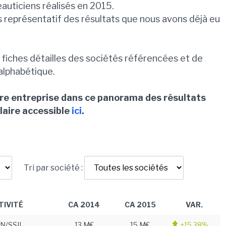
eauticiens réalisés en 2015.
 représentatif des résultats que nous avons déjà eu
s fiches détailles des sociétés référencées et de
 alphabétique.
tre entreprise dans ce panorama des résultats
laire accessible
ici
.
Tri par société :
TIVITÉ
CA 2014
CA 2015
VAR.
N/SSII
13 M€
15 M€
+15.38%