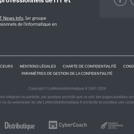
 professionnels de l’IT et
IT News Info
, 1er groupe
sionnels de l'informatique en
CEURS
MENTIONS LÉGALES
CHARTE DE CONFIDENTIALITÉ
COND
PARAMÈTRES DE GESTION DE LA CONFIDENTIALITÉ
Copyright © LeMondeInformatique.fr 1997-2026
on intégrale ou partielle, par quelque procédé que ce soit, des pages publiées sur ce
ur ou du webmaster du site LeMondeInformatique.fr est illicite et constitue une cont