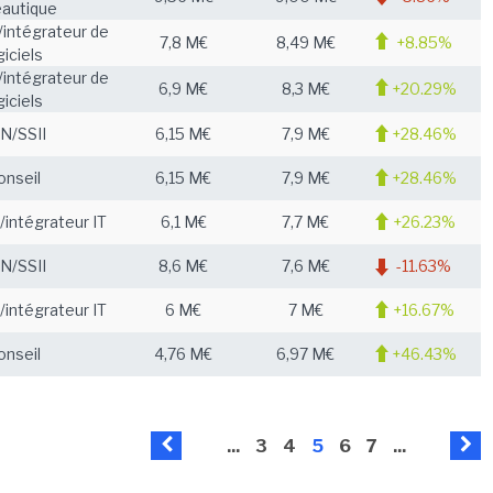
eautique
intégrateur de
7,8 M€
8,49 M€
+8.85%
giciels
intégrateur de
6,9 M€
8,3 M€
+20.29%
giciels
N/SSII
6,15 M€
7,9 M€
+28.46%
onseil
6,15 M€
7,9 M€
+28.46%
intégrateur IT
6,1 M€
7,7 M€
+26.23%
N/SSII
8,6 M€
7,6 M€
-11.63%
intégrateur IT
6 M€
7 M€
+16.67%
onseil
4,76 M€
6,97 M€
+46.43%
...
3
4
5
6
7
...