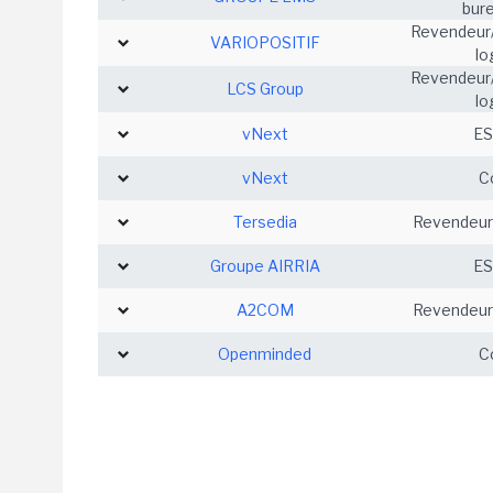
bur
Revendeur/
VARIOPOSITIF
lo
Revendeur/
LCS Group
lo
vNext
ES
vNext
C
Tersedia
Revendeur/
Groupe AIRRIA
ES
A2COM
Revendeur/
Openminded
C