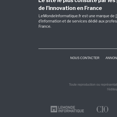
Le site le plus consulté par les
de l’innovation en France
LeMondeInformatique.fr est une marque de
d'information et de services dédié aux profes
France.
NOUS CONTACTER
ANNON
Toute reproduction ou représentati
l'édite