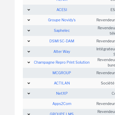
ACESI
ES
Groupe Novidy's
Revendeur/
Revendeur 
Saphelec
té
DSMI SC-DAM
Revendeur/
Intégrateu
Alter Way
Revendeur
Champagne Repro Print Solution
bur
MCGROUP
Revendeur/
ACTILAN
Société
NetXP
C
Apps2Com
Revendeur/
Revendeur
GROUPE LMS