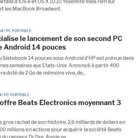
étails d'iOS 8 et OS X 10.10 Yosemite mais rien sur
 et les MacBook Broadwell.
14
/ PC PORTABLE
cialise le lancement de son second PC
e Android 14 pouces
du Slatebook 14 pouces sous Android d'HP est prévue dans
ines semaines aux Etats-Unis Annoncé à partir 400
sera doté de 2 Go de mémoire vive, de...
4
/ PC PORTABLE
'offre Beats Electronics moyennant 3
s gros rachat de son histoire, 2,6 milliards de dollars en
400 millions en actions pour acquérir la société Beats
 du rappeur Dr Dre, Apple se...