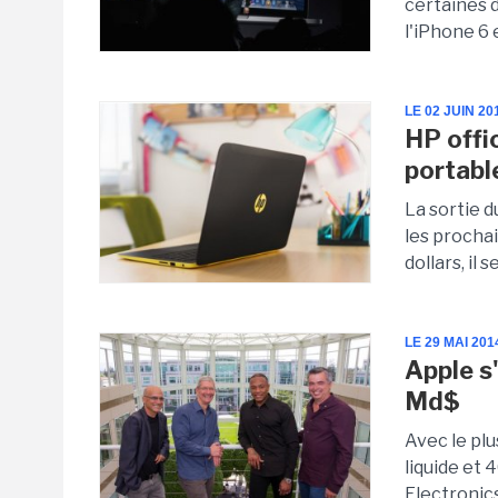
certaines d
l'iPhone 6
LE 02 JUIN 20
HP offi
portabl
La sortie 
les procha
dollars, il 
LE 29 MAI 201
Apple s
Md$
Avec le plu
liquide et 
Electronics