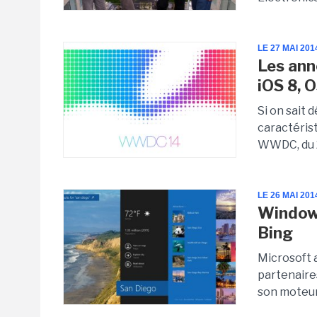
LE 27 MAI 201
Les ann
iOS 8, 
Si on sait 
caractérist
WWDC, du 2 
LE 26 MAI 201
Windows
Bing
Microsoft 
partenaire
son moteur