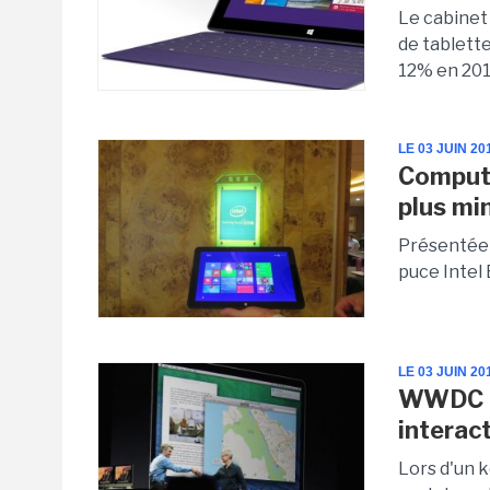
Le cabinet
de tablett
12% en 201
LE 03 JUIN 20
Compute
plus min
Présentée 
puce Intel 
LE 03 JUIN 20
WWDC 20
interac
Lors d'un k