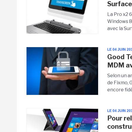
Surface
La Pro x2 
Windows 8.1
avec la Sur
LE 04 JUIN 20
Good Te
MDM av
Selon un an
de Fixmo, 
encore fidè
LE 04 JUIN 20
Pour re
construc