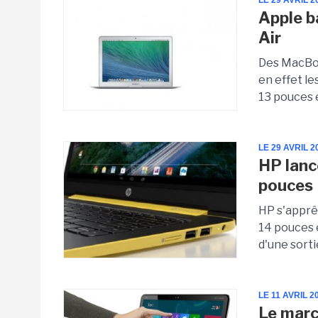
LE 29 AVRIL 2
Apple b
Air
Des MacBoo
en effet le
13 pouces e
LE 29 AVRIL 2
HP lanc
pouces
HP s'apprê
14 pouces e
d'une sort
LE 11 AVRIL 2
Le marc