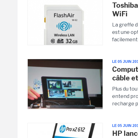
Toshiba
WiFi
La greffe d
est une op
facilement
LE 05 JUIN 20
Compute
câble e
Plus du tou
entend pro
recharge p
LE 05 JUIN 20
HP lanc