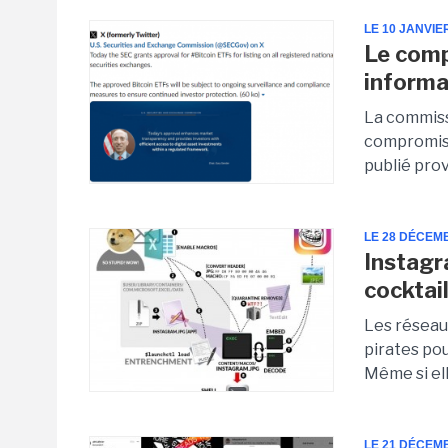
LE 10 JANVIE
Le comp
informa
La commiss
compromiss
publié prov
LE 28 DÉCEM
Instagr
cocktail
Les réseau
pirates po
Même si ell
LE 21 DÉCEM