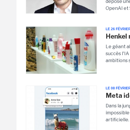
déposé une
OpenAI et S
LE 26 FÉVRIE
Henkel 
Le géant a
succès l'I
ambitions s
LE 08 FÉVRIE
Meta id
Dans la jun
impossible
artificiell