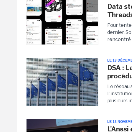
Data st
Thread
Pour tenter
dernier. So
rencontré u
LE 18 DÉCEM
DSA : L
procédu
Le réseau 
L'instituti
plusieurs i
LE 13 NOVEM
L'Anssi 