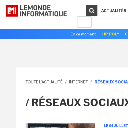
ACTUALITÉS
En ce moment :
HP POLY
C
TOUTE L'ACTUALITÉ
/
INTERNET
/
RÉSEAUX SOCI
/ RÉSEAUX SOCIAU
LE 04 JUILLET