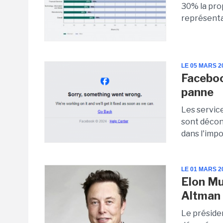
30% la pro
représenta
LE 05 MARS 2
Faceboo
panne
Les servic
sont décon
dans l'impo
LE 01 MARS 2
Elon Mu
Altman
Le préside