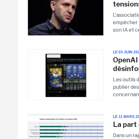
tension
L'associat
empêcher M
son IA et ce
LE 03 JUIN 20
OpenAI
désinfo
Les outils 
publier de
concernant 
LE 11 MARS 2
La part
Dans un ra