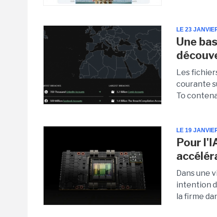
LE 23 JANVIE
Une bas
découv
Les fichie
courante s
To contenan
LE 19 JANVIE
Pour l'
accélér
Dans une v
intention d
la firme da