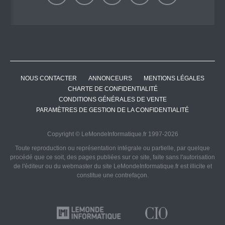
NOUS CONTACTER
ANNONCEURS
MENTIONS LÉGALES
CHARTE DE CONFIDENTIALITÉ
CONDITIONS GÉNÉRALES DE VENTE
PARAMÈTRES DE GESTION DE LA CONFIDENTIALITÉ
Copyright © LeMondeInformatique.fr 1997-2026
Toute reproduction ou représentation intégrale ou partielle, par quelque
procédé que ce soit, des pages publiées sur ce site, faite sans l'autorisation
de l'éditeur ou du webmaster du site LeMondeInformatique.fr est illicite et
constitue une contrefaçon.