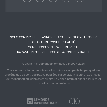
NOUS CONTACTER
ANNONCEURS
MENTIONS LÉGALES
CHARTE DE CONFIDENTIALITÉ
CONDITIONS GÉNÉRALES DE VENTE
PARAMÈTRES DE GESTION DE LA CONFIDENTIALITÉ
Copyright © LeMondeInformatique.fr 1997-2026
Toute reproduction ou représentation intégrale ou partielle, par quelque
procédé que ce soit, des pages publiées sur ce site, faite sans l'autorisation
de l'éditeur ou du webmaster du site LeMondeInformatique.fr est illicite et
constitue une contrefaçon.