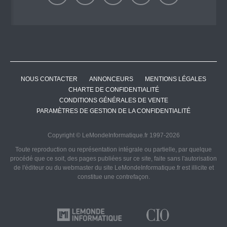
NOUS CONTACTER
ANNONCEURS
MENTIONS LÉGALES
CHARTE DE CONFIDENTIALITÉ
CONDITIONS GÉNÉRALES DE VENTE
PARAMÈTRES DE GESTION DE LA CONFIDENTIALITÉ
Copyright © LeMondeInformatique.fr 1997-2026
Toute reproduction ou représentation intégrale ou partielle, par quelque
procédé que ce soit, des pages publiées sur ce site, faite sans l'autorisation
de l'éditeur ou du webmaster du site LeMondeInformatique.fr est illicite et
constitue une contrefaçon.