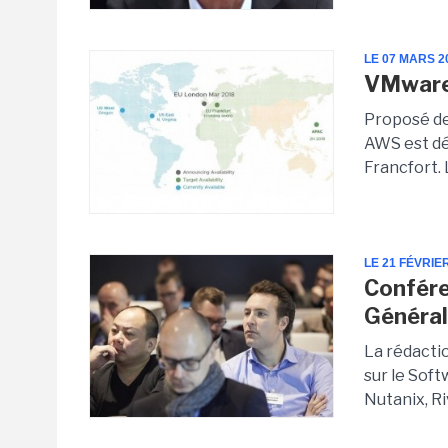
LE 07 MARS 2
VMware 
Proposé de
AWS est dé
Francfort. L
LE 21 FÉVRIE
Confére
Général
La rédactio
sur le Sof
Nutanix, Ri