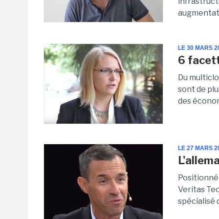
infrastruct
augmentati
LE 30 MARS 2
6 facet
Du multicl
sont de plu
des économi
LE 27 MARS 2
L'allem
Positionné
Veritas Tec
spécialisé 