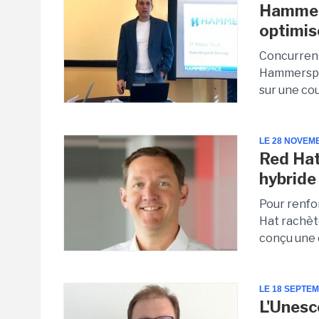
Hammers
optimis
Concurrent
Hammerspa
sur une cou
LE 28 NOVEM
Red Hat
hybride
Pour renfo
Hat rachèt
conçu une 
LE 18 SEPTE
L'Unesc