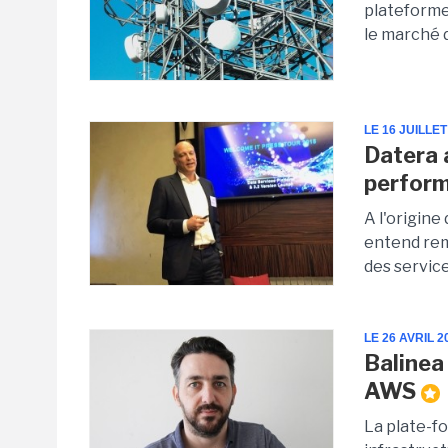
plateforme
le marché d
LE 16 JUILLET
Datera 
perfor
A l'origine
entend remp
des service
LE 26 AVRIL 2
Balinea
AWS
La plate-f