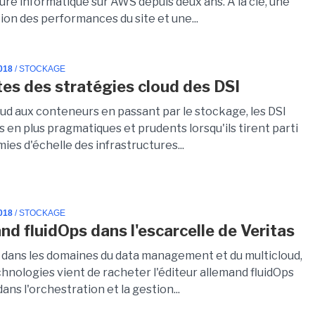
ure informatique sur AWS depuis deux ans. A la clé, une
on des performances du site et une...
018
/ STOCKAGE
tes des stratégies cloud des DSI
oud aux conteneurs en passant par le stockage, les DSI
s en plus pragmatiques et prudents lorsqu'ils tirent parti
es d'échelle des infrastructures...
018
/ STOCKAGE
and fluidOps dans l'escarcelle de Veritas
 dans les domaines du data management et du multicloud,
hnologies vient de racheter l'éditeur allemand fluidOps
dans l'orchestration et la gestion...