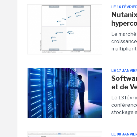
LE 16 FÉVRIE
Nutanix
hyperc
Le marché 
croissance
multiplient
LE 17 JANVIE
Softwar
et de V
Le 13 févri
conférence
stockage en
LE 08 JANVIE