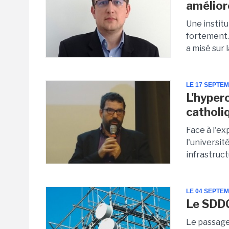
amélior
Une institu
fortement.
a misé sur 
LE 17 SEPTE
L'hyper
catholi
Face à l'ex
l'universi
infrastruct
LE 04 SEPTE
Le SDDC
Le passage