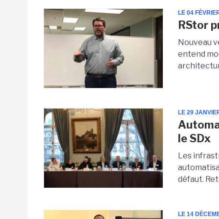
LE 04 FÉVRIE
RStor p
Nouveau ve
entend mod
architectur
LE 29 JANVIE
Automat
le SDx
Les infrast
automatisat
défaut. Ret
LE 14 DÉCEM