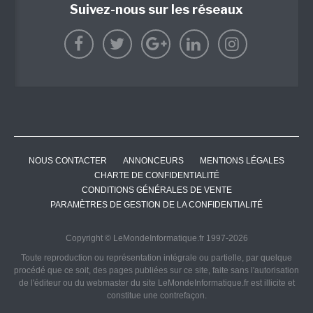
Suivez-nous sur les réseaux
NOUS CONTACTER
ANNONCEURS
MENTIONS LÉGALES
CHARTE DE CONFIDENTIALITÉ
CONDITIONS GÉNÉRALES DE VENTE
PARAMÈTRES DE GESTION DE LA CONFIDENTIALITÉ
Copyright © LeMondeInformatique.fr 1997-2026
Toute reproduction ou représentation intégrale ou partielle, par quelque
procédé que ce soit, des pages publiées sur ce site, faite sans l'autorisation
de l'éditeur ou du webmaster du site LeMondeInformatique.fr est illicite et
constitue une contrefaçon.