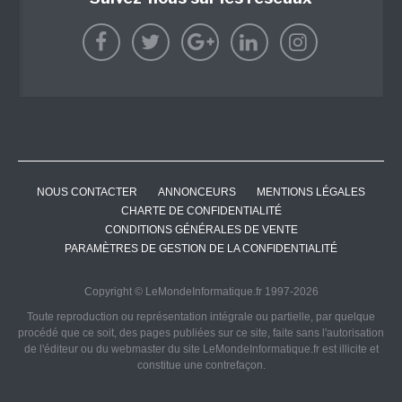
NOUS CONTACTER
ANNONCEURS
MENTIONS LÉGALES
CHARTE DE CONFIDENTIALITÉ
CONDITIONS GÉNÉRALES DE VENTE
PARAMÈTRES DE GESTION DE LA CONFIDENTIALITÉ
Copyright © LeMondeInformatique.fr 1997-2026
Toute reproduction ou représentation intégrale ou partielle, par quelque
procédé que ce soit, des pages publiées sur ce site, faite sans l'autorisation
de l'éditeur ou du webmaster du site LeMondeInformatique.fr est illicite et
constitue une contrefaçon.