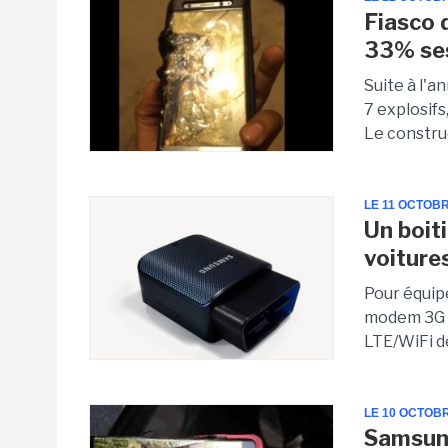
Fiasco 
33% ses
Suite à l'a
7 explosifs
Le constru
LE 11 OCTOBR
Un boit
voiture
Pour équip
modem 3G o
LTE/WiFi d
LE 10 OCTOB
Samsung