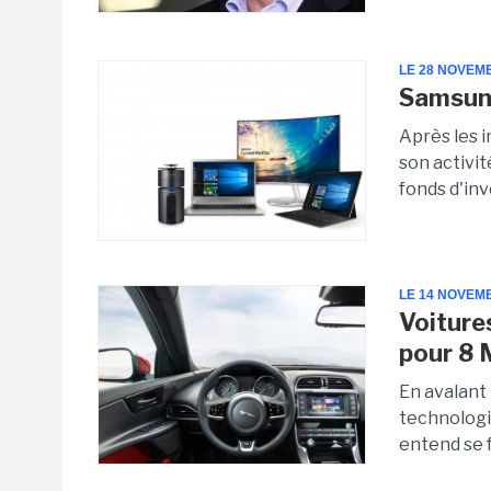
LE 28 NOVEM
Samsung
Après les 
son activit
fonds d'in
LE 14 NOVEM
Voiture
pour 8
En avalant
technologi
entend se f