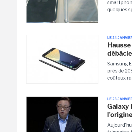
smartphone
quelques sp
LE 24 JANVIE
Hausse 
débâcle
Samsung El
près de 20
coûteux ra
LE 23 JANVIE
Galaxy 
l'origin
Aujourd'hui