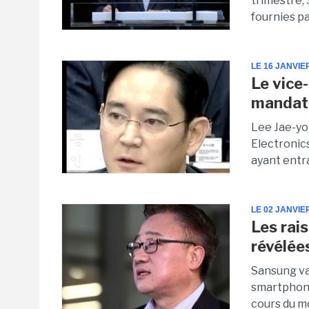
trimestre,
fournies pa
LE 16 JANVIE
Le vice
mandat 
Lee Jae-yo
Electronic
ayant entra
LE 02 JANVIE
Les rai
révélée
Sansung va 
smartphone
cours du mo