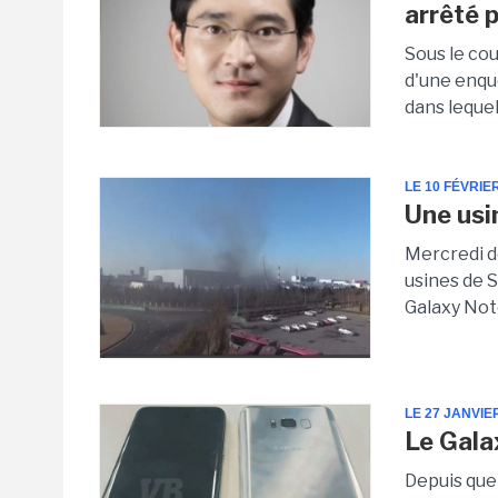
arrêté 
Sous le cou
d'une enquê
dans lequel
LE 10 FÉVRIE
Une usi
Mercredi de
usines de S
Galaxy Note
LE 27 JANVIE
Le Gala
Depuis que