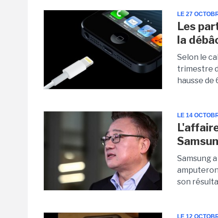
LE 27 OCTOB
Les par
la débâ
Selon le c
trimestre 
hausse de 6
LE 14 OCTOB
L'affai
Samsu
Samsung a 
amputeront 
son résulta
LE 12 OCTOB