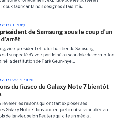
 Samsung a longuement expliqué que les batteries
r deux fabricants non désignés étaient à...
R 2017
/ JURIDIQUE
-président de Samsung sous le coup d'un
d'arrêt
ng, vice-président et futur héritier de Samsung
s est suspecté d'avoir participé au scandale de corruption
iné la destitution de Park Geun-hye,...
R 2017
/ SMARTPHONE
sons du fiasco du Galaxy Note 7 bientôt
s
révéler les raisons qui ont fait exploser ses
s Galaxy Note 7 dans une enquête qui sera publiée au
is de janvier, selon Reuters qui cite un média...