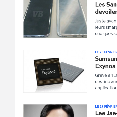
Les Sam
dévoile
Juste avan
leurs smar
quelques se
LE 23 FÉVRIE
Samsung
Exynos 
Gravé en 1
destine au
applicatio
LE 17 FÉVRIE
Lee Jae