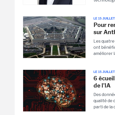
technologi
LE 15 JUILLET
Pour re
sur Ant
Les quatre
ont bénéfi
améliorer l
LE 15 JUILLET
6 écueil
de l'IA
Des données
qualité de 
parti de la