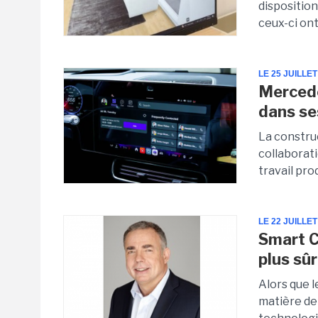
disposition
ceux-ci ont
LE 25 JUILLET
Mercede
dans se
La constru
collaborati
travail pro
LE 22 JUILLET
Smart Ci
plus sû
Alors que l
matière de 