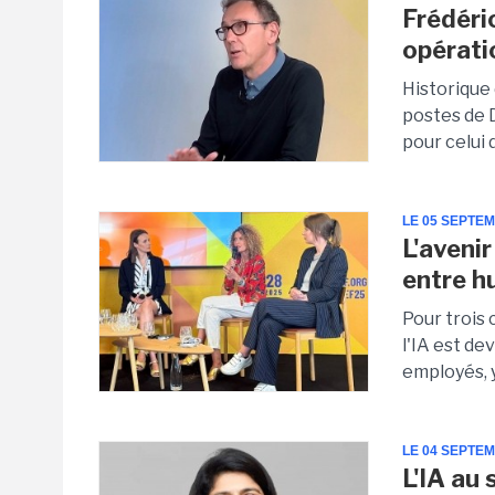
Frédéri
opérat
Historique
postes de 
pour celui 
LE 05 SEPTE
L'avenir
entre h
Pour trois
l'IA est d
employés, y
LE 04 SEPTE
L'IA au