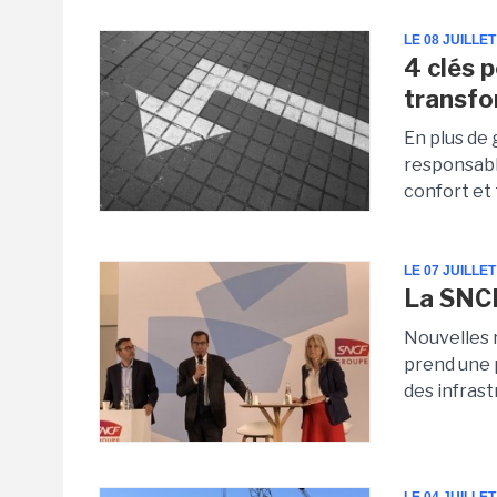
LE 08 JUILLET
4 clés p
transfo
En plus de
responsabl
confort et 
LE 07 JUILLET
La SNC
Nouvelles 
prend une p
des infrast