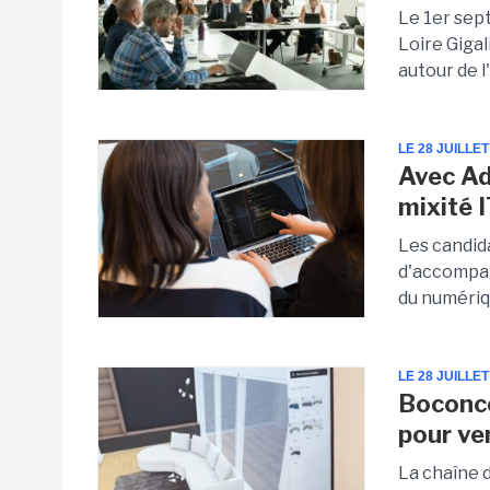
Le 1er sept
Loire Giga
autour de l'
LE 28 JUILLET
Avec Ad
mixité I
Les candid
d'accompa
du numériqu
LE 28 JUILLET
Boconce
pour ve
La chaîne 