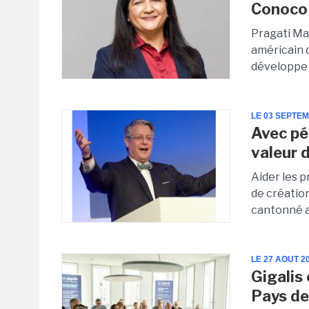
ConocoP
Pragati Mat
américain 
développe d
LE 03 SEPTE
Avec pé
valeur d
Aider les 
de création
cantonné a
LE 27 AOUT 2
Gigalis 
Pays de