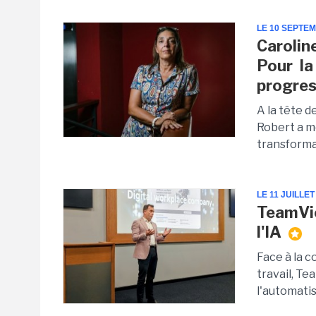
LE 10 SEPTE
Caroline
Pour la
progres
A la tête d
Robert a m
transformat
LE 11 JUILLET
TeamVie
l'IA
Face à la 
travail, Te
l'automatis