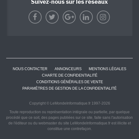
Suivez-nous sur les réseaux
NOUS CONTACTER
ANNONCEURS
MENTIONS LÉGALES
CHARTE DE CONFIDENTIALITÉ
CONDITIONS GÉNÉRALES DE VENTE
PARAMÈTRES DE GESTION DE LA CONFIDENTIALITÉ
Copyright © LeMondeInformatique.fr 1997-2026
Toute reproduction ou représentation intégrale ou partielle, par quelque
procédé que ce soit, des pages publiées sur ce site, faite sans l'autorisation
de l'éditeur ou du webmaster du site LeMondeInformatique.fr est illicite et
constitue une contrefaçon.