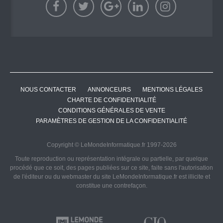
NOUS CONTACTER
ANNONCEURS
MENTIONS LÉGALES
CHARTE DE CONFIDENTIALITÉ
CONDITIONS GÉNÉRALES DE VENTE
PARAMÈTRES DE GESTION DE LA CONFIDENTIALITÉ
Copyright © LeMondeInformatique.fr 1997-2026
Toute reproduction ou représentation intégrale ou partielle, par quelque
procédé que ce soit, des pages publiées sur ce site, faite sans l'autorisation
de l'éditeur ou du webmaster du site LeMondeInformatique.fr est illicite et
constitue une contrefaçon.