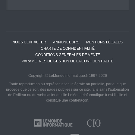
NOUS CONTACTER
ANNONCEURS
MENTIONS LÉGALES
CHARTE DE CONFIDENTIALITÉ
CONDITIONS GÉNÉRALES DE VENTE
PARAMÈTRES DE GESTION DE LA CONFIDENTIALITÉ
Copyright © LeMondeInformatique.fr 1997-2026
Toute reproduction ou représentation intégrale ou partielle, par quelque
procédé que ce soit, des pages publiées sur ce site, faite sans l'autorisation
de l'éditeur ou du webmaster du site LeMondeInformatique.fr est illicite et
constitue une contrefaçon.