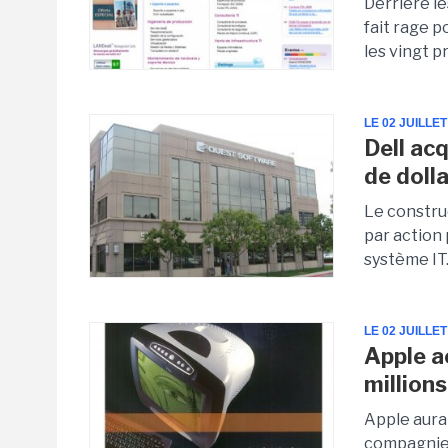
Derrière le
fait rage p
les vingt pr
LE 02 JUILLET
Dell ac
de doll
Le constru
par action 
système IT.
LE 02 JUILLET
Apple a
millions
Apple aura 
compagnie 