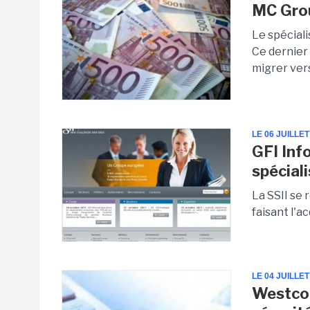
MC Grou
Le spéciali
Ce dernier
migrer vers
LE 06 JUILLET
GFI Inf
spéciali
La SSII se 
faisant l'a
LE 04 JUILLET
Westcon