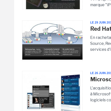
marque "iPa
LE 29 JUIN 20
Red Hat
En racheta
Source, Re
services d'
LE 26 JUIN 20
Microso
L'acquisit
à Microsoft
logiciels co