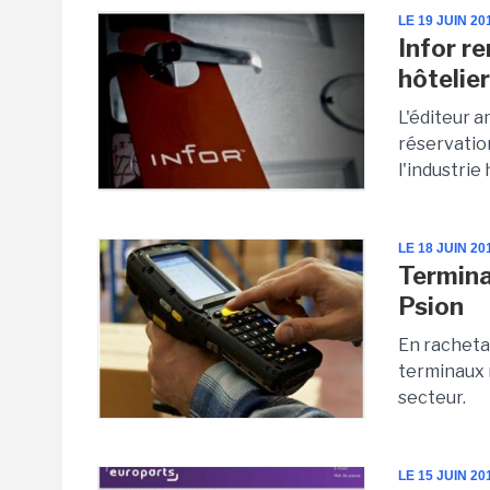
LE 19 JUIN 20
Infor re
hôtelie
L'éditeur a
réservation
l'industrie
LE 18 JUIN 20
Termina
Psion
En racheta
terminaux 
secteur.
LE 15 JUIN 20