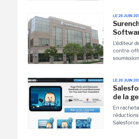
LE 26 JUIN 20
Surench
Softwa
L'éditeur 
contre-offr
soumissionn
LE 20 JUIN 20
Salesfo
de la g
En racheta
réductions
Salesforce.