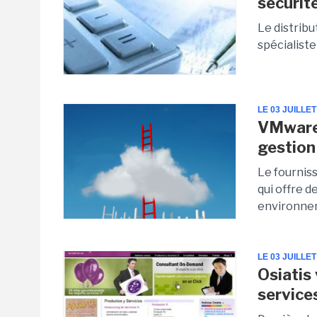
sécurité
Le distribu
spécialiste 
LE 03 JUILLET
VMware 
gestion
Le fournis
qui offre d
environne
LE 03 JUILLET
Osiatis
service