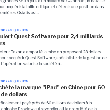
s grandes SSII à plus d'un milliard de CA annuel, la bataille
our acquérir la taille critique et détenir une position dans
emières. Osiatis est...
 2012
/ ACQUISITION
quiert Quest Software pour 2,4 milliards
ars
cteur Texan a emporté la mise en proposant 28 dollars
pour acquérir Quest Software, spécialiste de la gestion de
 L'opération valorise la société à...
 2012
/ ACQUISITION
chète la marque "iPad" en Chine pour 60
 de dollars
finalement payé près de 60 millions de dollars à la
chinoise Proview qui revendiquait la propriété de la