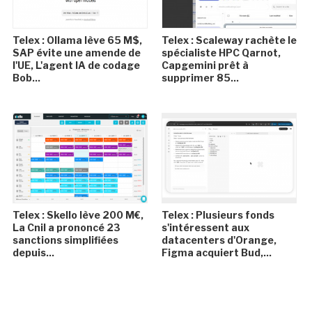
Telex : Ollama lève 65 M$,
Telex : Scaleway rachète le
SAP évite une amende de
spécialiste HPC Qarnot,
l'UE, L'agent IA de codage
Capgemini prêt à
Bob...
supprimer 85...
Telex : Skello lève 200 M€,
Telex : Plusieurs fonds
La Cnil a prononcé 23
s'intéressent aux
sanctions simplifiées
datacenters d'Orange,
depuis...
Figma acquiert Bud,...