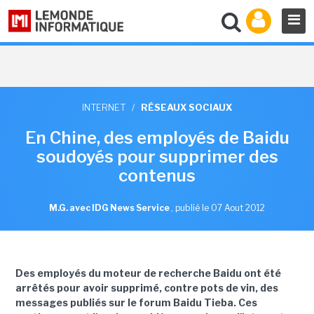
INTERNET
/
RÉSEAUX SOCIAUX
En Chine, des employés de Baidu
soudoyés pour supprimer des
contenus
M.G. avec IDG News Service
,
publié le 07 Aout 2012
Des employés du moteur de recherche Baidu ont été
arrêtés pour avoir supprimé, contre pots de vin, des
messages publiés sur le forum Baidu Tieba. Ces