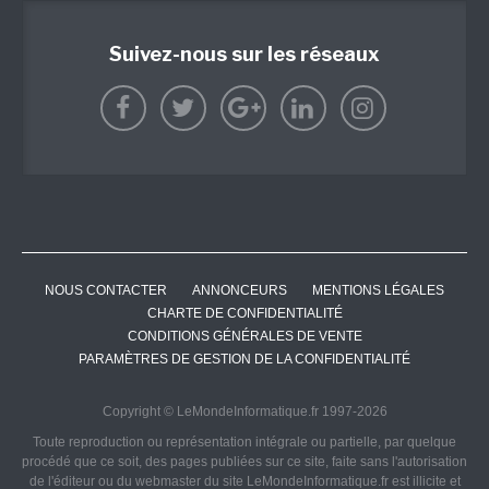
Suivez-nous sur les réseaux
NOUS CONTACTER
ANNONCEURS
MENTIONS LÉGALES
CHARTE DE CONFIDENTIALITÉ
CONDITIONS GÉNÉRALES DE VENTE
PARAMÈTRES DE GESTION DE LA CONFIDENTIALITÉ
Copyright © LeMondeInformatique.fr 1997-2026
Toute reproduction ou représentation intégrale ou partielle, par quelque
procédé que ce soit, des pages publiées sur ce site, faite sans l'autorisation
de l'éditeur ou du webmaster du site LeMondeInformatique.fr est illicite et