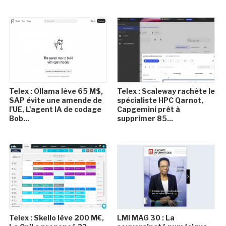
Telex : Ollama lève 65 M$,
Telex : Scaleway rachète le
SAP évite une amende de
spécialiste HPC Qarnot,
l'UE, L'agent IA de codage
Capgemini prêt à
Bob...
supprimer 85...
Telex : Skello lève 200 M€,
LMI MAG 30 : La