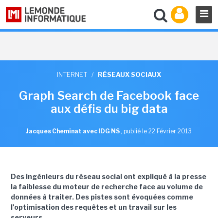
INTERNET
/
RÉSEAUX SOCIAUX
Graph Search de Facebook face
aux défis du big data
Jacques Cheminat avec IDG NS
,
publié le 22 Février 2013
Des ingénieurs du réseau social ont expliqué à la presse
la faiblesse du moteur de recherche face au volume de
données à traiter. Des pistes sont évoquées comme
l'optimisation des requêtes et un travail sur les
serveurs.