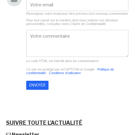
Renseignez votre email pour être prévenu d'un nouveau commentaire
Pour tout savoir sur la manière dont nous traitons vos données
personnelles, consultez notre
Charte de Confidentialité.
Le code HTML est interdit dans les commentaires
Ce site est protégé par reCAPTCHA et Google -
Politique de
confidentialité
-
Conditions d'utilisation
SUIVRE TOUTE L'ACTUALITÉ
Newsletter