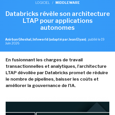
LOGICIEL
/
MIDDLEWARE
Databricks révèle son architecture
LTAP pour applications
autonomes
Anirban Ghoshal, Infoworld (adapté par Jean Elyan)
,
publié le 19
Juin 2026
En fusionnant les charges de travail
transactionnelles et analytiques, l'architecture
LTAP dévoilée par Databricks promet de réduire
le nombre de pipelines, baisser les coûts et
améliorer la gouvernance de l'IA.