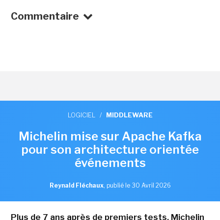
Commentaire
LOGICIEL
/
MIDDLEWARE
Michelin mise sur Apache Kafka
pour son architecture orientée
événements
Reynald Fléchaux
,
publié le 30 Avril 2026
Plus de 7 ans après de premiers tests, Michelin