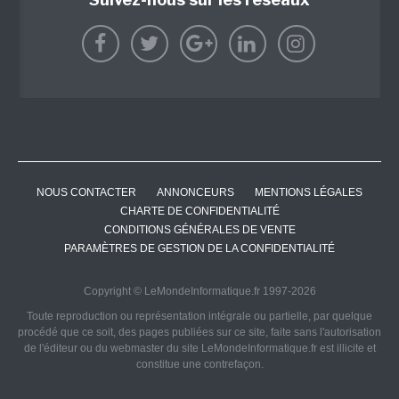
NOUS CONTACTER
ANNONCEURS
MENTIONS LÉGALES
CHARTE DE CONFIDENTIALITÉ
CONDITIONS GÉNÉRALES DE VENTE
PARAMÈTRES DE GESTION DE LA CONFIDENTIALITÉ
Copyright © LeMondeInformatique.fr 1997-2026
Toute reproduction ou représentation intégrale ou partielle, par quelque
procédé que ce soit, des pages publiées sur ce site, faite sans l'autorisation
de l'éditeur ou du webmaster du site LeMondeInformatique.fr est illicite et
constitue une contrefaçon.