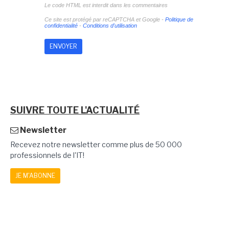
Le code HTML est interdit dans les commentaires
Ce site est protégé par reCAPTCHA et Google -
Politique de
confidentialité
-
Conditions d'utilisation
SUIVRE TOUTE L'ACTUALITÉ
Newsletter
Recevez notre newsletter comme plus de 50 000
professionnels de l'IT!
JE M'ABONNE